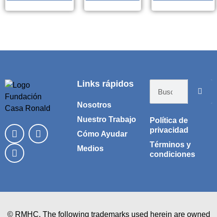
Tienda online creada por Vlad Marinovich
Links rápidos
Nosotros
Nuestro Trabajo
Política de
privacidad
Cómo Ayudar
Términos y
Medios
condiciones
© RMHC. The following trademarks used herein are owned