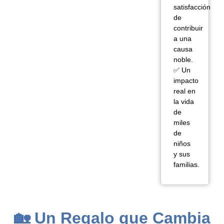
satisfacción
de
contribuir
a una
causa
noble.
✅ Un
impacto
real en
la vida
de
miles
de
niños
y sus
familias.
🏡 Un Regalo que Cambia