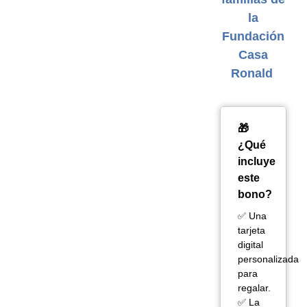
la
Fundación
Casa
Ronald
🎁
¿Qué
incluye
este
bono?
✅ Una
tarjeta
digital
personalizada
para
regalar.
✅ La