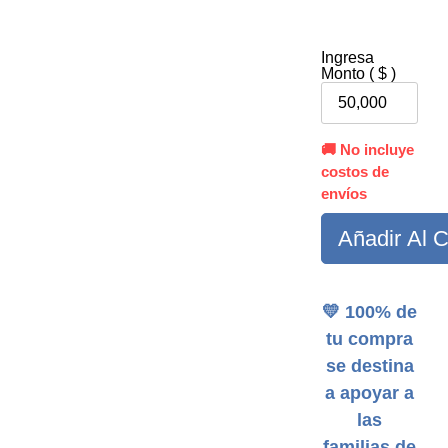
Ingresa
Monto ( $ )
🚚 No incluye
costos de
envíos
Añadir Al C
💛 100% de
tu compra
se destina
a apoyar a
las
familias de