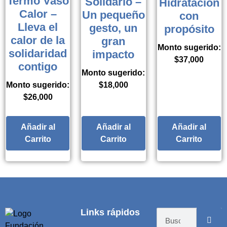
Termo Vaso
Solidario –
Hidratación
Calor –
Un pequeño
con
Lleva el
gesto, un
propósito
calor de la
gran
Monto sugerido:
solidaridad
impacto
$
37,000
contigo
Monto sugerido:
Monto sugerido:
$
18,000
$
26,000
Añadir al
Añadir al
Añadir al
Carrito
Carrito
Carrito
Tienda online creada por Vlad Marinovich
Links rápidos